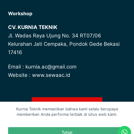
Workshop
CV. KURNIA TEKNIK
Jl. Wadas Raya Ujung No. 34 RT07/06
Kelurahan Jati Cempaka, Pondok Gede Bekasi
17416
Email : kurnia.ac@gmail.com
Website : www.sewaac.id
Lihat Harga Promo Terbaru
Kurnia Teknik memastikan bahwa kami selalu berupaya
memberikan Anda performa terbaik di situs web kami.
Copyright © 2026 sewaac.id - Powered by
Kurnia
Tutup