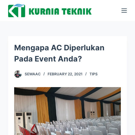
S
k
i
p
t
Mengapa AC Diperlukan
o
Pada Event Anda?
c
o
SEWAAC
FEBRUARY 22, 2021
TIPS
n
t
e
n
t