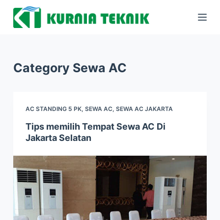
S
k
i
p
Category
Sewa AC
t
o
c
o
AC STANDING 5 PK
,
SEWA AC
,
SEWA AC JAKARTA
n
Tips memilih Tempat Sewa AC Di
t
Jakarta Selatan
e
n
t