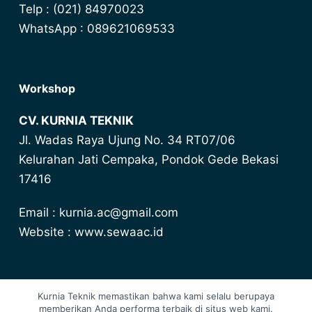
Telp : (021) 84970023
WhatsApp : 089621069533
Workshop
CV. KURNIA TEKNIK
Jl. Wadas Raya Ujung No. 34 RT07/06
Kelurahan Jati Cempaka, Pondok Gede Bekasi
17416
Email : kurnia.ac@gmail.com
Website : www.sewaac.id
Kurnia Teknik memastikan bahwa kami selalu berupaya
Lihat Harga Promo Terbaru
memberikan Anda performa terbaik di situs web kami.