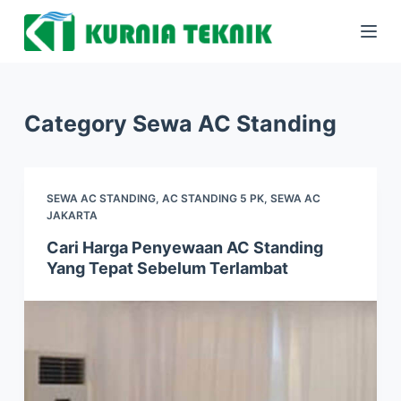
S
k
i
p
Category
Sewa AC Standing
t
o
c
o
SEWA AC STANDING
,
AC STANDING 5 PK
,
SEWA AC
JAKARTA
n
t
Cari Harga Penyewaan AC Standing
Yang Tepat Sebelum Terlambat
e
n
t