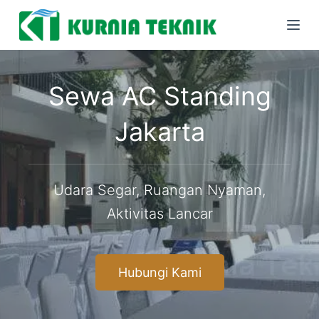
S
k
i
p
Sewa AC Standing
t
o
Jakarta
c
o
n
Udara Segar, Ruangan Nyaman,
t
Aktivitas Lancar
e
n
t
Hubungi Kami