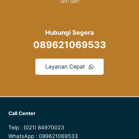
lain lain
Hubungi Segera
089621069533
Layanan Cepat
Call Center
Telp : (021) 84970023
WhatsApp : 089621069533