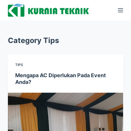
S
k
i
p
Category
Tips
t
o
c
o
TIPS
n
Mengapa AC Diperlukan Pada Event
t
Anda?
e
n
t